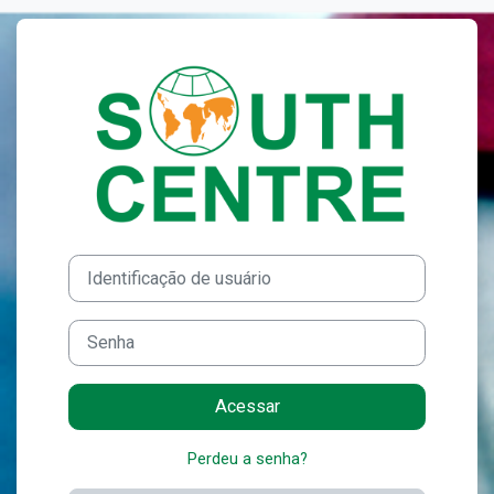
Ir para o conteúdo principal
Acesso a South 
Identificação de usuário
Senha
Acessar
Perdeu a senha?