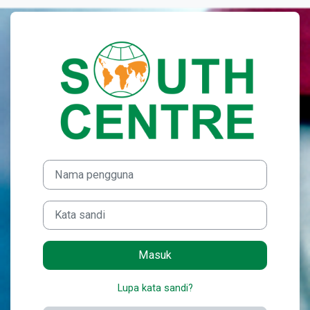
Lewati ke konten utama
Masuk ke South 
Nama pengguna
Kata sandi
Masuk
Lupa kata sandi?